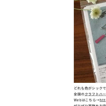
どれも色がシック
全国の
クラフトハ
Webはこちら→
ht
ぜひぜひ実物をお