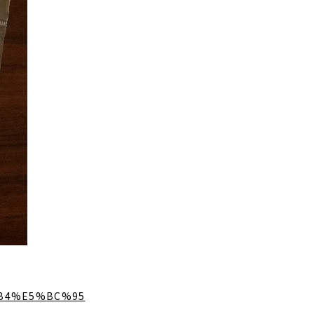
B0%B4%E5%BC%95