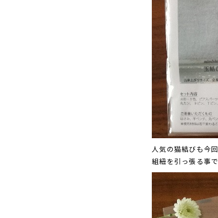
人気の猫結びも今
組紐を引っ張る事