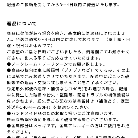
配送のご依頼を受けてから3～4日以内に発送いたします。
返品について
商品に欠陥がある場合を除き、基本的には返品には応じませ
ん。発送は通常3～4日以内に対応しております。（※土曜・日
曜・祝日はお休みです）
ご希望のお届け日時がございましたら、備考欄にてお知らせく
ださい。出来る限りご対応させていただきます。
●ノークレーム・ノーリターンでお願い致します。
●商品の梱包は主に緩衝材（プチプチなど）でくるみ、その上
に厚紙で包みお送りさせていただきます。配送中に起こった破
損等での返品・交換は致しませんことをご了承ください。
◎定形外郵便の追跡・補償なし(140円)をお選びの場合、配送
中に発生した破損や紛失・盗難等、配送トラブルの補償義務は
負いかねます。紛失等ご心配な方は書留付き（補償あり、定型
外送料140円＋320円）をお選びください。
●ハンドメイド品のためお取り扱いにご注意願います。
無理な衝撃や負荷を与えると破損する場合がございます。
●金属部分はメッキです。金属アレルギーの方はご使用をお控
えください。
●お使いのブラウザ、ディスプレイ等により掲載画像の色合